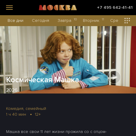
+7 495 642-41-41
10
11
12
Все дни
Сегодня
Завтра
Вторник
Среда
Космическая Машка
2026
Комедия, семейный
1 ч 40 мин
12+
Машка все свои 11 лет жизни прожила со с отцом-