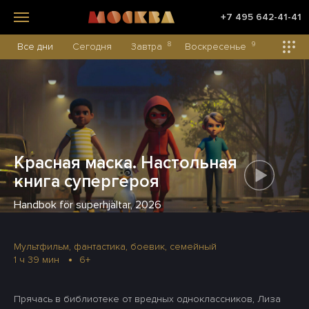
+7 495 642-41-41
8
9
Все дни
Сегодня
Завтра
Воскресенье
Понедел
Красная маска. Настольная
книга супергероя
Handbok för superhjältar, 2026
Мультфильм, фантастика, боевик, семейный
1 ч 39 мин
6+
Прячась в библиотеке от вредных одноклассников, Лиза