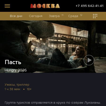
+7 495 642-41-41
11
12
Все дни
Сегодня
Завтра
Среда
Пасть
Hungry, 2026
Ужасы, триллер
1 ч 38 мин
18+
Группа туристов отправляется в круиз по озёрам Луизианы.