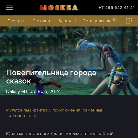
+7 495 642-41-41
9
10
Все дни
Сегодня
Завтра
Понедельник
Вторни
Повелительница города
сказок
Dalia y el Libro Rojo, 2024
Мультфильм, фэнтези, приключения, семейный
1 ч 31 мин
6+
Юная мечтательница Далия попадает в волшебный