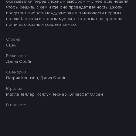
оказывается перед сложным выбором — у неё есть неделя,
чтобы решить, с кем и где она проведёт вечность. Джоан
предстоит выбрать между умершим в молодости первым
возлюбленным и вторым мужем, с которым она провела
почти всю жизнь и создала семью.
Страна
США
Режиссер
Дэвид Фрейн
Сценарий
Патрик Каннэйн, Дэвид Фрейн
В ролях
Майлз Теллер, Каллум Тернер, Элизабет Олсен
В прокате