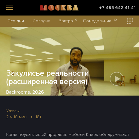
+7 495 642-41-41
9
10
Все дни
Сегодня
Завтра
Понедельник
Вторни
Закулисье реальности
(расширенная версия)
Backrooms, 2026
Ужасы
2 ч 10 мин
18+
Когда неудачливый продавец мебели Кларк обнаруживает