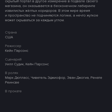
скрытый портал в другое измерение в подвале своего
магазина, он оказывается в бесконечном лабиринте
извилистых жёлтых коридоров. В этом мире время
и пространство не подчиняются логике, а нечто жуткое
может скрываться за каждым углом.
Страна
США
Режиссер
Кейн Парсонс
Сценарий
Уилл Судик, Кейн Парсонс
В ролях
Марк Дюпласс, Чиветель Эджиофор, Эван Джогиа, Ренате
Реинсве
В прокате